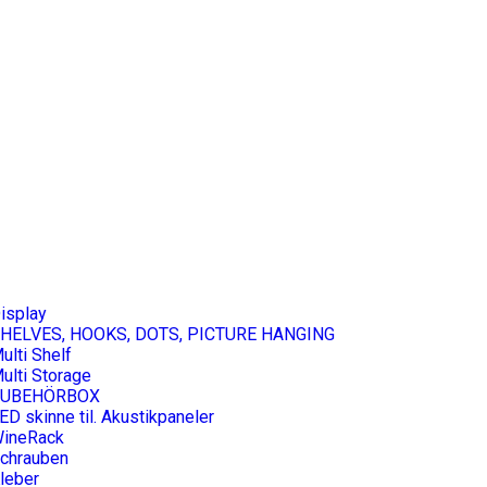
isplay
HELVES, HOOKS, DOTS, PICTURE HANGING
ulti Shelf
ulti Storage
ZUBEHÖRBOX
ED skinne til. Akustikpaneler
ineRack
chrauben
leber