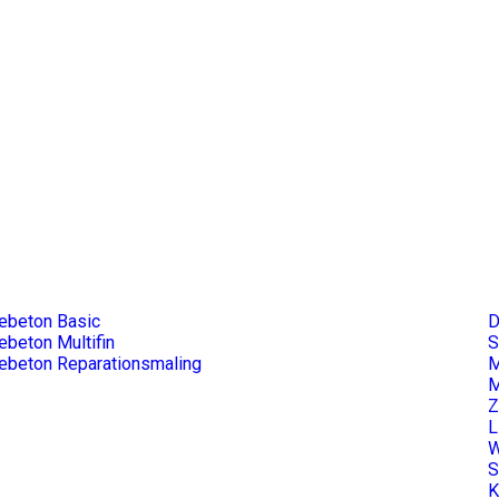
æbeton Basic
D
æbeton Multifin
S
æbeton Reparationsmaling
M
M
L
W
S
K