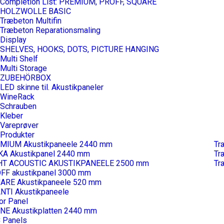
Completion List: PREMIUM, PROFF, SQUARE
HOLZWOLLE BASIC
Træbeton Multifin
Træbeton Reparationsmaling
Display
SHELVES, HOOKS, DOTS, PICTURE HANGING
Multi Shelf
Multi Storage
ZUBEHÖRBOX
LED skinne til. Akustikpaneler
WineRack
Schrauben
Kleber
Vareprøver
Produkter
MIUM Akustikpaneele 2440 mm
Tr
KA Akustikpanel 2440 mm
Tr
HT ACOUSTIC AKUSTIKPANEELE 2500 mm
Tr
FF akustikpanel 3000 mm
ARE Akustikpaneele 520 mm
NTI Akustikpaneele
or Panel
NE Akustikplatten 2440 mm
 Panels