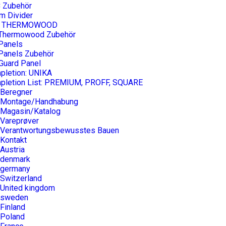
 Zubehör
m Divider
U THERMOWOOD
 Thermowood Zubehör
Panels
 Panels Zubehör
Guard Panel
pletion: UNIKA
pletion List: PREMIUM, PROFF, SQUARE
Beregner
Montage/Handhabung
Magasin/Katalog
Vareprøver
Verantwortungsbewusstes Bauen
Kontakt
Austria
denmark
germany
Switzerland
United kingdom
sweden
Finland
Poland