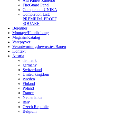
Alu Panels Zubehör
FireGuard Panel
Completion: UNIKA
Completion List:
PREMIUM, PROFF,
SQUARE
Beregner
Montage/Handhabung
Magasin/Katalog
Vareprøver
Verantwortungsbewusstes Bauen
Kontakt
Austria
denmark
germany
Switzerland
United kingdom
sweden
Finland
Poland
France
Netherlands
Italy
Czech Republic
Belgium