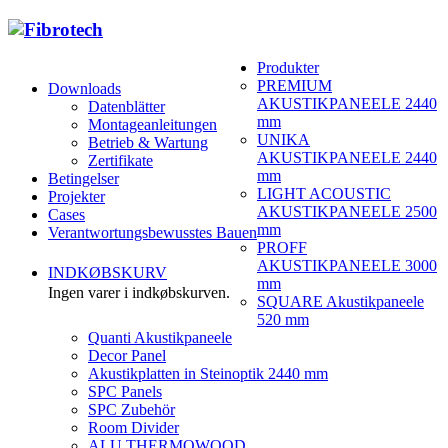
Produkter
PREMIUM
Downloads
AKUSTIKPANEELE 2440
Datenblätter
mm
Montageanleitungen
UNIKA
Betrieb & Wartung
AKUSTIKPANEELE 2440
Zertifikate
mm
Betingelser
LIGHT ACOUSTIC
Projekter
AKUSTIKPANEELE 2500
Cases
mm
Verantwortungsbewusstes Bauen
PROFF
AKUSTIKPANEELE 3000
INDKØBSKURV
mm
Ingen varer i indkøbskurven.
SQUARE Akustikpaneele
520 mm
Quanti Akustikpaneele
Decor Panel
Akustikplatten in Steinoptik 2440 mm
SPC Panels
SPC Zubehör
Room Divider
ALU THERMOWOOD