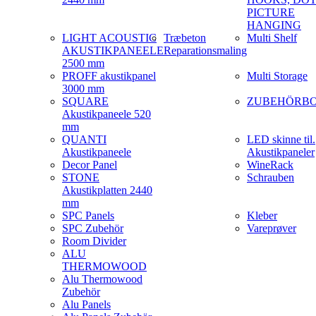
PICTURE
HANGING
LIGHT ACOUSTIC
Træbeton
Multi Shelf
AKUSTIKPANEELE
Reparationsmaling
2500 mm
PROFF akustikpanel
Multi Storage
3000 mm
SQUARE
ZUBEHÖRB
Akustikpaneele 520
mm
QUANTI
LED skinne til.
Akustikpaneele
Akustikpaneler
Decor Panel
WineRack
STONE
Schrauben
Akustikplatten 2440
mm
SPC Panels
Kleber
SPC Zubehör
Vareprøver
Room Divider
ALU
THERMOWOOD
Alu Thermowood
Zubehör
Alu Panels