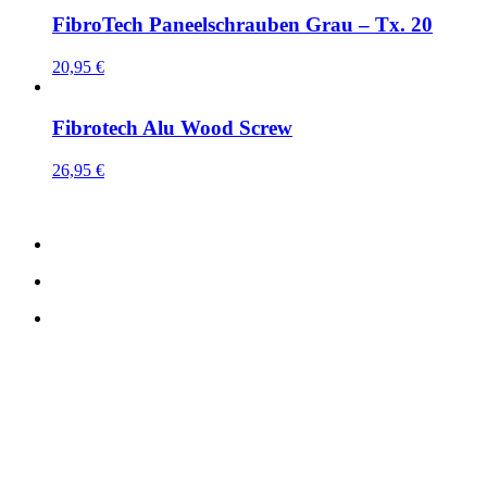
FibroTech Paneelschrauben Grau – Tx. 20
20,95
€
Fibrotech Alu Wood Screw
26,95
€
Kontaktdetails:
TreeTops A/S
Bavnevej 32
DK-6580 Vamdrup Dänemark
Email:
info@fibrotech.de