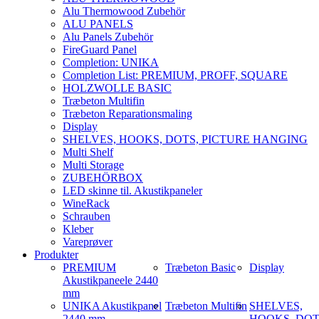
Alu Thermowood Zubehör
ALU PANELS
Alu Panels Zubehör
FireGuard Panel
Completion: UNIKA
Completion List: PREMIUM, PROFF, SQUARE
HOLZWOLLE BASIC
Træbeton Multifin
Træbeton Reparationsmaling
Display
SHELVES, HOOKS, DOTS, PICTURE HANGING
Multi Shelf
Multi Storage
ZUBEHÖRBOX
LED skinne til. Akustikpaneler
WineRack
Schrauben
Kleber
Vareprøver
Produkter
PREMIUM
Træbeton Basic
Display
Akustikpaneele 2440
mm
UNIKA Akustikpanel
Træbeton Multifin
SHELVES,
2440 mm
HOOKS, DOT