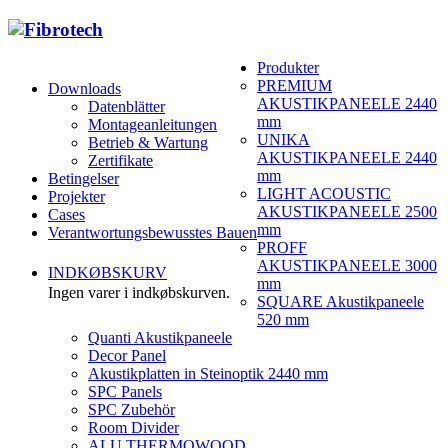
Produkter
PREMIUM
Downloads
AKUSTIKPANEELE 2440
Datenblätter
mm
Montageanleitungen
UNIKA
Betrieb & Wartung
AKUSTIKPANEELE 2440
Zertifikate
mm
Betingelser
LIGHT ACOUSTIC
Projekter
AKUSTIKPANEELE 2500
Cases
mm
Verantwortungsbewusstes Bauen
PROFF
AKUSTIKPANEELE 3000
INDKØBSKURV
mm
Ingen varer i indkøbskurven.
SQUARE Akustikpaneele
520 mm
Quanti Akustikpaneele
Decor Panel
Akustikplatten in Steinoptik 2440 mm
SPC Panels
SPC Zubehör
Room Divider
ALU THERMOWOOD