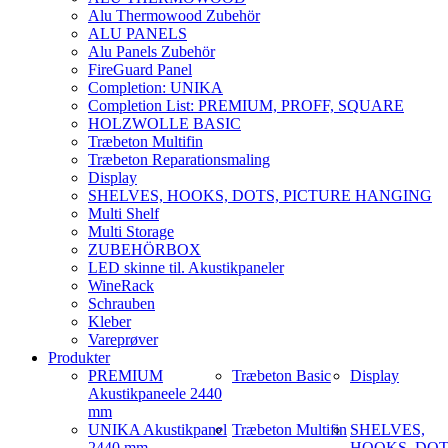
Alu Thermowood Zubehör
ALU PANELS
Alu Panels Zubehör
FireGuard Panel
Completion: UNIKA
Completion List: PREMIUM, PROFF, SQUARE
HOLZWOLLE BASIC
Træbeton Multifin
Træbeton Reparationsmaling
Display
SHELVES, HOOKS, DOTS, PICTURE HANGING
Multi Shelf
Multi Storage
ZUBEHÖRBOX
LED skinne til. Akustikpaneler
WineRack
Schrauben
Kleber
Vareprøver
Produkter
PREMIUM
Træbeton Basic
Display
Akustikpaneele 2440
mm
UNIKA Akustikpanel
Træbeton Multifin
SHELVES,
2440 mm
HOOKS, DOT