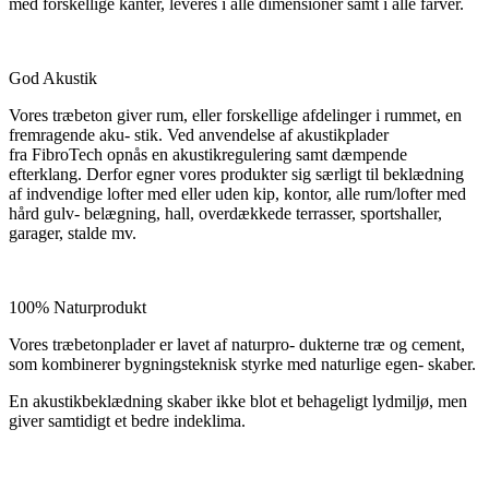
med forskellige kanter, leveres i alle dimensioner samt i alle farver.
God Akustik
Vores træbeton giver rum, eller forskellige afdelinger i rummet, en
fremragende aku- stik. Ved anvendelse af akustikplader
fra FibroTech opnås en akustikregulering samt dæmpende
efterklang. Derfor egner vores produkter sig særligt til beklædning
af indvendige lofter med eller uden kip, kontor, alle rum/lofter med
hård gulv- belægning, hall, overdækkede terrasser, sportshaller,
garager, stalde mv.
100% Naturprodukt
Vores træbetonplader er lavet af naturpro- dukterne træ og cement,
som kombinerer bygningsteknisk styrke med naturlige egen- skaber.
En akustikbeklædning skaber ikke blot et behageligt lydmiljø, men
giver samtidigt et bedre indeklima.