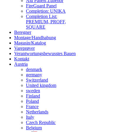
Alu Panels Zubehör
FireGuard Panel
Completion: UNIKA
Completion List:
PREMIUM, PROFF,
SQUARE
Beregner
Montage/Handhabung
Magasin/Katalog
Vareprøver
Verantwortungsbewusstes Bauen
Kontakt
Austria
denmark
germany
Switzerland
United kingdom
sweden
Finland
Poland
France
Netherlands
Italy
Czech Republic
Belgium