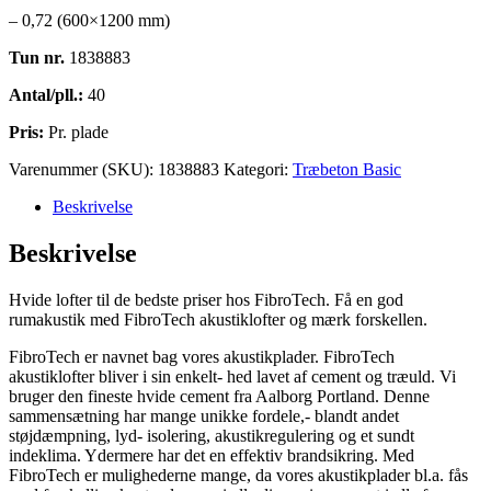
– 0,72 (600×1200 mm)
Tun nr.
1838883
Antal/pll.:
40
Pris:
Pr. plade
Varenummer (SKU):
1838883
Kategori:
Træbeton Basic
Beskrivelse
Beskrivelse
Hvide lofter til de bedste priser hos FibroTech. Få en god
rumakustik med FibroTech akustiklofter og mærk forskellen.
FibroTech er navnet bag vores akustikplader. FibroTech
akustiklofter bliver i sin enkelt- hed lavet af cement og træuld. Vi
bruger den fineste hvide cement fra Aalborg Portland. Denne
sammensætning har mange unikke fordele,- blandt andet
støjdæmpning, lyd- isolering, akustikregulering og et sundt
indeklima. Ydermere har det en effektiv brandsikring. Med
FibroTech er mulighederne mange, da vores akustikplader bl.a. fås