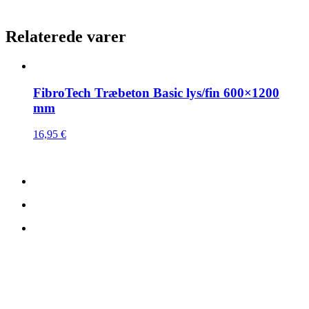
Relaterede varer
FibroTech Træbeton Basic lys/fin 600×1200
mm
16,95
€
Kontaktdetails:
TreeTops A/S
Bavnevej 32
DK-6580 Vamdrup Dänemark