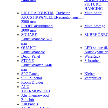
PICTURE
HANGING
LIGHT ACOUSTIC
Træbeton
Multi Shelf
AKUSTIKPANEELE
Reparationsmaling
2500 mm
PROFF akustikpanel
Multi Storage
3000 mm
SQUARE
ZUBEHÖRB
Akustikpaneele 520
mm
QUANTI
LED skinne til.
Akustikpaneele
Akustikpaneler
Decor Panel
WineRack
STONE
Schrauben
Akustikplatten 2440
mm
SPC Panels
Kleber
SPC Zubehör
Vareprøver
Room Divider
ALU
THERMOWOOD
Alu Thermowood
Zubehör
Alu Panels