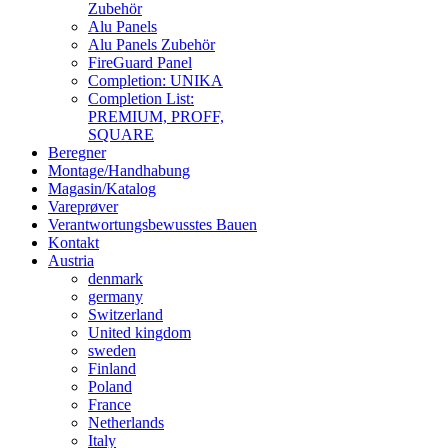
Zubehör
Alu Panels
Alu Panels Zubehör
FireGuard Panel
Completion: UNIKA
Completion List:
PREMIUM, PROFF,
SQUARE
Beregner
Montage/Handhabung
Magasin/Katalog
Vareprøver
Verantwortungsbewusstes Bauen
Kontakt
Austria
denmark
germany
Switzerland
United kingdom
sweden
Finland
Poland
France
Netherlands
Italy