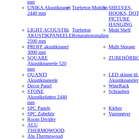
mm
UNIKA Akustikpanel
Træbeton Multifin
SHELVES,
2440 mm
HOOKS, DOT
PICTURE
HANGING
LIGHT ACOUSTIC
Træbeton
Multi Shelf
AKUSTIKPANEELE
Reparationsmaling
2500 mm
PROFF akustikpanel
Multi Storage
3000 mm
SQUARE
ZUBEHÖRB
Akustikpaneele 520
mm
QUANTI
LED skinne til.
Akustikpaneele
Akustikpaneler
Decor Panel
WineRack
STONE
Schrauben
Akustikplatten 2440
mm
SPC Panels
Kleber
SPC Zubehör
Vareprøver
Room Divider
ALU
THERMOWOOD
Alu Thermowood