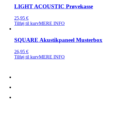
LIGHT ACOUSTIC Prøvekasse
25,95
€
Tilføj til kurv
MERE INFO
SQUARE Akustikpaneel Musterbox
26,95
€
Tilføj til kurv
MERE INFO
Kontaktdetails:
TreeTops A/S
Bavnevej 32
DK-6580 Vamdrup Dänemark