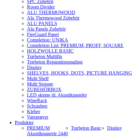
SPC Zubehör
Room Divider
ALU THERMOWOOD
Alu Thermowood Zubehör
ALU PANELS
Alu Panels Zubehör
FireGuard Panel
Completion: UNIKA
Completion List: PREMIUM, PROFF, SQUARE
HOLZWOLLE BASIC
Træbeton Multifin
Træbeton Reparationsmaling
Display
SHELVES, HOOKS, DOTS, PICTURE HANGING
Multi Shelf
Multi Storage
ZUBEHÖRBOX
LED skinne til. Akustikpaneler
WineRack
Schrauben
Kleber
Vareprøver
Produkter
PREMIUM
Træbeton Basic
Display
Akustikpaneele 2440