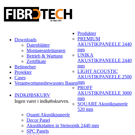
Produkter
PREMIUM
Downloads
AKUSTIKPANEELE 2440
Datenblätter
mm
Montageanleitungen
UNIKA
Betrieb & Wartung
AKUSTIKPANEELE 2440
Zertifikate
mm
Betingelser
LIGHT ACOUSTIC
Projekter
AKUSTIKPANEELE 2500
Cases
mm
Verantwortungsbewusstes Bauen
PROFF
AKUSTIKPANEELE 3000
INDKØBSKURV
mm
Ingen varer i indkøbskurven.
SQUARE Akustikpaneele
520 mm
Quanti Akustikpaneele
Decor Panel
Akustikplatten in Steinoptik 2440 mm
SPC Panels