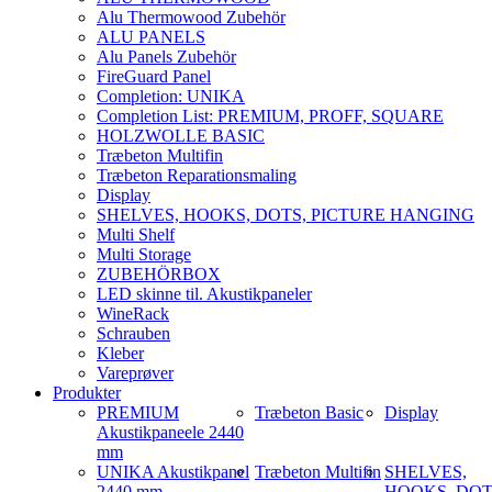
Alu Thermowood Zubehör
ALU PANELS
Alu Panels Zubehör
FireGuard Panel
Completion: UNIKA
Completion List: PREMIUM, PROFF, SQUARE
HOLZWOLLE BASIC
Træbeton Multifin
Træbeton Reparationsmaling
Display
SHELVES, HOOKS, DOTS, PICTURE HANGING
Multi Shelf
Multi Storage
ZUBEHÖRBOX
LED skinne til. Akustikpaneler
WineRack
Schrauben
Kleber
Vareprøver
Produkter
PREMIUM
Træbeton Basic
Display
Akustikpaneele 2440
mm
UNIKA Akustikpanel
Træbeton Multifin
SHELVES,
2440 mm
HOOKS, DOT