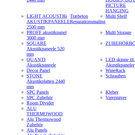
PICTURE
HANGING
LIGHT ACOUSTIC
Træbeton
Multi Shelf
AKUSTIKPANEELE
Reparationsmaling
2500 mm
PROFF akustikpanel
Multi Storage
3000 mm
SQUARE
ZUBEHÖRB
Akustikpaneele 520
mm
QUANTI
LED skinne til.
Akustikpaneele
Akustikpaneler
Decor Panel
WineRack
STONE
Schrauben
Akustikplatten 2440
mm
SPC Panels
Kleber
SPC Zubehör
Vareprøver
Room Divider
ALU
THERMOWOOD
Alu Thermowood
Zubehör
Alu Panels