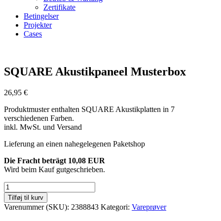
Zertifikate
Betingelser
Projekter
Cases
Zoom
SQUARE Akustikpaneel Musterbox
26,95
€
Produktmuster enthalten SQUARE Akustikplatten in 7
verschiedenen Farben.
inkl. MwSt. und Versand
Lieferung an einen nahegelegenen Paketshop
Die Fracht beträgt 10,08 EUR
Wird beim Kauf gutgeschrieben.
SQUARE
Akustikpaneel
Tilføj til kurv
Musterbox
Varenummer (SKU):
2388843
Kategori:
Vareprøver
antal