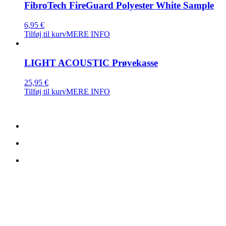
FibroTech FireGuard Polyester White Sample
6,95
€
Tilføj til kurv
MERE INFO
LIGHT ACOUSTIC Prøvekasse
25,95
€
Tilføj til kurv
MERE INFO
Kontaktdetails:
TreeTops A/S
Bavnevej 32
DK-6580 Vamdrup Dänemark