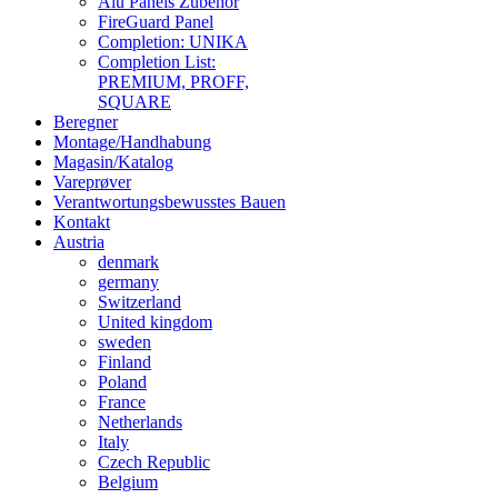
Alu Panels Zubehör
FireGuard Panel
Completion: UNIKA
Completion List:
PREMIUM, PROFF,
SQUARE
Beregner
Montage/Handhabung
Magasin/Katalog
Vareprøver
Verantwortungsbewusstes Bauen
Kontakt
Austria
denmark
germany
Switzerland
United kingdom
sweden
Finland
Poland
France
Netherlands
Italy
Czech Republic
Belgium