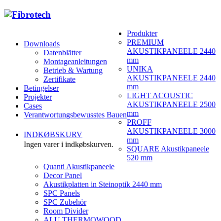
Produkter
PREMIUM
Downloads
AKUSTIKPANEELE 2440
Datenblätter
mm
Montageanleitungen
UNIKA
Betrieb & Wartung
AKUSTIKPANEELE 2440
Zertifikate
mm
Betingelser
LIGHT ACOUSTIC
Projekter
AKUSTIKPANEELE 2500
Cases
mm
Verantwortungsbewusstes Bauen
PROFF
AKUSTIKPANEELE 3000
INDKØBSKURV
mm
Ingen varer i indkøbskurven.
SQUARE Akustikpaneele
520 mm
Quanti Akustikpaneele
Decor Panel
Akustikplatten in Steinoptik 2440 mm
SPC Panels
SPC Zubehör
Room Divider
ALU THERMOWOOD