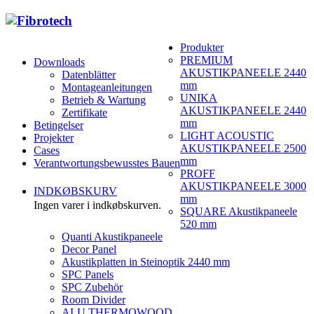
Produkter
PREMIUM
Downloads
AKUSTIKPANEELE 2440
Datenblätter
mm
Montageanleitungen
UNIKA
Betrieb & Wartung
AKUSTIKPANEELE 2440
Zertifikate
mm
Betingelser
LIGHT ACOUSTIC
Projekter
AKUSTIKPANEELE 2500
Cases
mm
Verantwortungsbewusstes Bauen
PROFF
AKUSTIKPANEELE 3000
INDKØBSKURV
mm
Ingen varer i indkøbskurven.
SQUARE Akustikpaneele
520 mm
Quanti Akustikpaneele
Decor Panel
Akustikplatten in Steinoptik 2440 mm
SPC Panels
SPC Zubehör
Room Divider
ALU THERMOWOOD