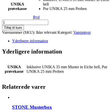
UNIKA
hell
prøvekasse
Pur UNIKA 25 mm Proben
Ryd
UNIKA
prøvekasse
Tilføj til kurv
-
Varenummer (SKU):
Ikke relevant
Kategori:
Vareprøver
25
mm
Yderligere information
antal
Yderligere information
UNIKA
Inklusive UNIKA 35 mm Muster in Eiche hell, Pur
prøvekasse
UNIKA 25 mm Proben
Relaterede varer
STONE Musterbox