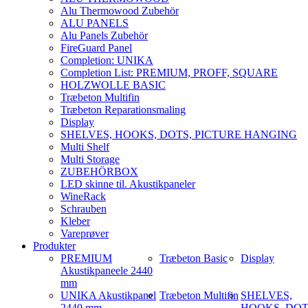
Alu Thermowood Zubehör
ALU PANELS
Alu Panels Zubehör
FireGuard Panel
Completion: UNIKA
Completion List: PREMIUM, PROFF, SQUARE
HOLZWOLLE BASIC
Træbeton Multifin
Træbeton Reparationsmaling
Display
SHELVES, HOOKS, DOTS, PICTURE HANGING
Multi Shelf
Multi Storage
ZUBEHÖRBOX
LED skinne til. Akustikpaneler
WineRack
Schrauben
Kleber
Vareprøver
Produkter
PREMIUM
Træbeton Basic
Display
Akustikpaneele 2440
mm
UNIKA Akustikpanel
Træbeton Multifin
SHELVES,
2440 mm
HOOKS, DOT