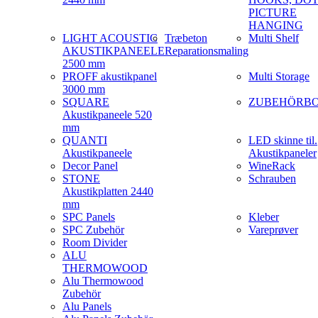
PICTURE
HANGING
LIGHT ACOUSTIC
Træbeton
Multi Shelf
AKUSTIKPANEELE
Reparationsmaling
2500 mm
PROFF akustikpanel
Multi Storage
3000 mm
SQUARE
ZUBEHÖRB
Akustikpaneele 520
mm
QUANTI
LED skinne til.
Akustikpaneele
Akustikpaneler
Decor Panel
WineRack
STONE
Schrauben
Akustikplatten 2440
mm
SPC Panels
Kleber
SPC Zubehör
Vareprøver
Room Divider
ALU
THERMOWOOD
Alu Thermowood
Zubehör
Alu Panels