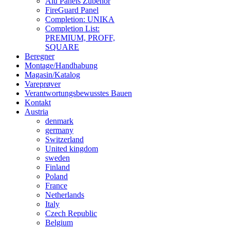
Alu Panels Zubehör
FireGuard Panel
Completion: UNIKA
Completion List:
PREMIUM, PROFF,
SQUARE
Beregner
Montage/Handhabung
Magasin/Katalog
Vareprøver
Verantwortungsbewusstes Bauen
Kontakt
Austria
denmark
germany
Switzerland
United kingdom
sweden
Finland
Poland
France
Netherlands
Italy
Czech Republic
Belgium