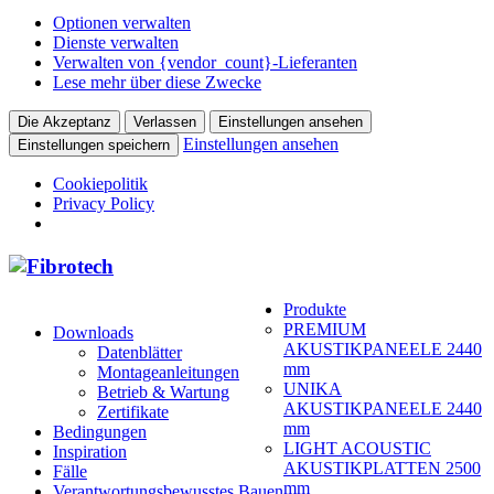
Optionen verwalten
Dienste verwalten
Verwalten von {vendor_count}-Lieferanten
Lese mehr über diese Zwecke
Die Akzeptanz
Verlassen
Einstellungen ansehen
Einstellungen ansehen
Einstellungen speichern
Cookiepolitik
Privacy Policy
Produkte
PREMIUM
Downloads
AKUSTIKPANEELE 2440
Datenblätter
mm
Montageanleitungen
UNIKA
Betrieb & Wartung
AKUSTIKPANEELE 2440
Zertifikate
mm
Bedingungen
LIGHT ACOUSTIC
Inspiration
AKUSTIKPLATTEN 2500
Fälle
mm
Verantwortungsbewusstes Bauen