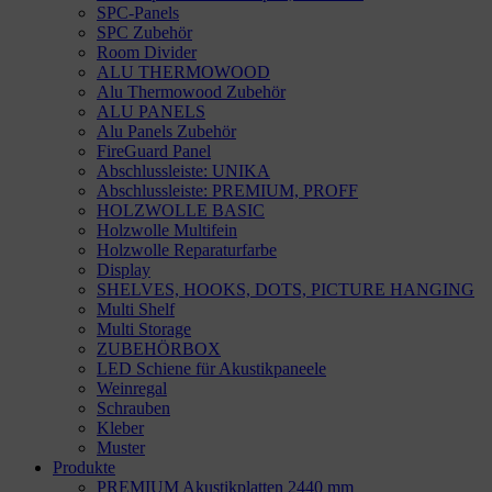
SPC-Panels
SPC Zubehör
Room Divider
ALU THERMOWOOD
Alu Thermowood Zubehör
ALU PANELS
Alu Panels Zubehör
FireGuard Panel
Abschlussleiste: UNIKA
Abschlussleiste: PREMIUM, PROFF
HOLZWOLLE BASIC
Holzwolle Multifein
Holzwolle Reparaturfarbe
Display
SHELVES, HOOKS, DOTS, PICTURE HANGING
Multi Shelf
Multi Storage
ZUBEHÖRBOX
LED Schiene für Akustikpaneele
Weinregal
Schrauben
Kleber
Muster
Produkte
PREMIUM Akustikplatten 2440 mm