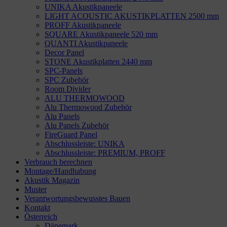
UNIKA Akustikpaneele
LIGHT ACOUSTIC AKUSTIKPLATTEN 2500 mm
PROFF Akustikpaneele
SQUARE Akustikpaneele 520 mm
QUANTI Akustikpaneele
Decor Panel
STONE Akustikplatten 2440 mm
SPC-Panels
SPC Zubehör
Room Divider
ALU THERMOWOOD
Alu Thermowood Zubehör
Alu Panels
Alu Panels Zubehör
FireGuard Panel
Abschlussleiste: UNIKA
Abschlussleiste: PREMIUM, PROFF
Verbrauch berechnen
Montage/Handhabung
Akustik Magazin
Muster
Verantwortungsbewusstes Bauen
Kontakt
Österreich
Dänemark