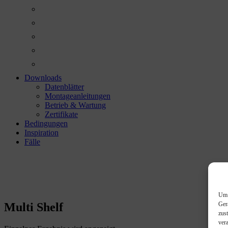
Downloads
Datenblätter
Montageanleitungen
Betrieb & Wartung
Zertifikate
Bedingungen
Inspiration
Fälle
Multi Shelf
Um 
Ger
Multi Shelf
zus
ver