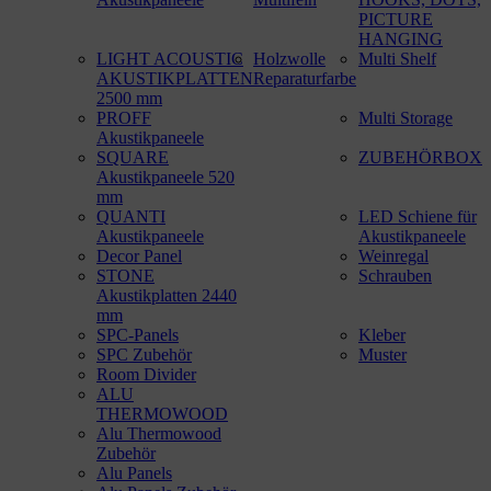
PICTURE
HANGING
LIGHT ACOUSTIC
Holzwolle
Multi Shelf
AKUSTIKPLATTEN
Reparaturfarbe
2500 mm
PROFF
Multi Storage
Akustikpaneele
SQUARE
ZUBEHÖRBOX
Akustikpaneele 520
mm
QUANTI
LED Schiene für
Akustikpaneele
Akustikpaneele
Decor Panel
Weinregal
STONE
Schrauben
Akustikplatten 2440
mm
SPC-Panels
Kleber
SPC Zubehör
Muster
Room Divider
ALU
THERMOWOOD
Alu Thermowood
Zubehör
Alu Panels