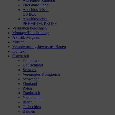
Alu Panels Zubehör
FireGuard Panel
Abschlussleiste:
UNIKA
Abschlussleiste:
PREMIUM, PROFF
Verbrauch berechnen
Montage/Handhabung
Akustik Magazin
Muster
Verantwortungsbewusstes Bauen
Kontakt
Österreich
Dänemark
Deutschland
Schweiz
Vereinigtes Königreich
Schweden
Finnland
Polen
Frankreich
Niederlande
Italien
Tschechien
Belgien