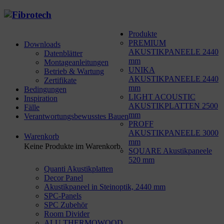
Produkte
PREMIUM
Downloads
AKUSTIKPANEELE 2440
Datenblätter
mm
Montageanleitungen
UNIKA
Betrieb & Wartung
AKUSTIKPANEELE 2440
Zertifikate
mm
Bedingungen
LIGHT ACOUSTIC
Inspiration
AKUSTIKPLATTEN 2500
Fälle
mm
Verantwortungsbewusstes Bauen
PROFF
AKUSTIKPANEELE 3000
Warenkorb
mm
Keine Produkte im Warenkorb.
SQUARE Akustikpaneele
520 mm
Quanti Akustikplatten
Decor Panel
Akustikpaneel in Steinoptik, 2440 mm
SPC-Panels
SPC Zubehör
Room Divider
ALU THERMOWOOD