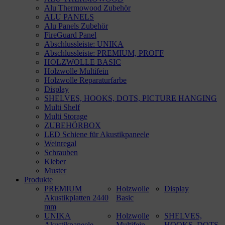
Alu Thermowood Zubehör
ALU PANELS
Alu Panels Zubehör
FireGuard Panel
Abschlussleiste: UNIKA
Abschlussleiste: PREMIUM, PROFF
HOLZWOLLE BASIC
Holzwolle Multifein
Holzwolle Reparaturfarbe
Display
SHELVES, HOOKS, DOTS, PICTURE HANGING
Multi Shelf
Multi Storage
ZUBEHÖRBOX
LED Schiene für Akustikpaneele
Weinregal
Schrauben
Kleber
Muster
Produkte
PREMIUM
Holzwolle
Display
Akustikplatten 2440
Basic
mm
UNIKA
Holzwolle
SHELVES,
Akustikpaneele
Multifein
HOOKS, DOTS,